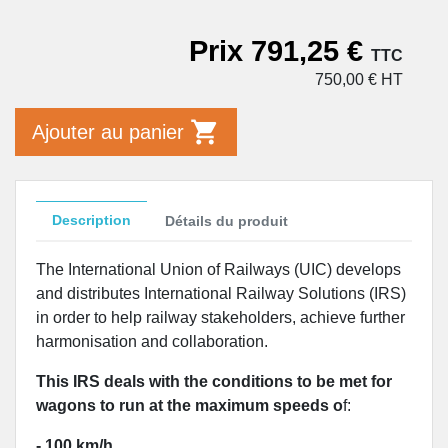
Prix 791,25 €
TTC
750,00 € HT
shopping_cart
Ajouter au panier
Description
Détails du produit
The International Union of Railways (UIC) develops
and distributes International Railway Solutions (IRS)
in order to help railway stakeholders, achieve further
harmonisation and collaboration.
This IRS deals with the conditions to be met for
wagons to run at the maximum speeds o
f:
- 100 km/h
,